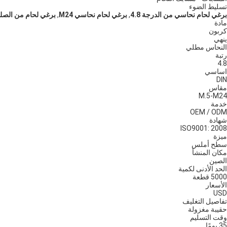
تسليط الضوء
برغي لحام نحاسي من الدرجة 4.8
,
برغي لحام نحاسي M24
,
برغي لحام من الصلب 
مادة
كربون
ينهي
النحاس مطلي
رتبة
4.8
اساسي
DIN
مقاس
M.5-M24
خدمة
OEM / ODM
شهادة
ISO9001: 2008
ميزة
سطح أملس
مكان المنشأ
الصين
الحد الأدنى لكمية
5000 قطعة
الأسعار
USD
تفاصيل التغليف
حقيبة مغزولة
وقت التسليم
35 يومًا