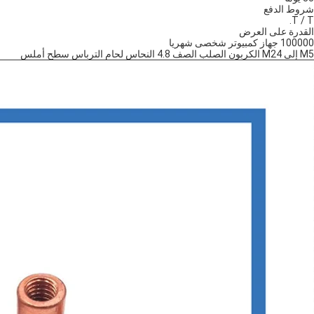
شروط الدفع
T / T.
القدرة على العرض
100000 جهاز كمبيوتر شخصى شهريا
M5 إلى M24 الكربون الصلب الصف 4.8 النحاس لحام الترباس سطح أملس