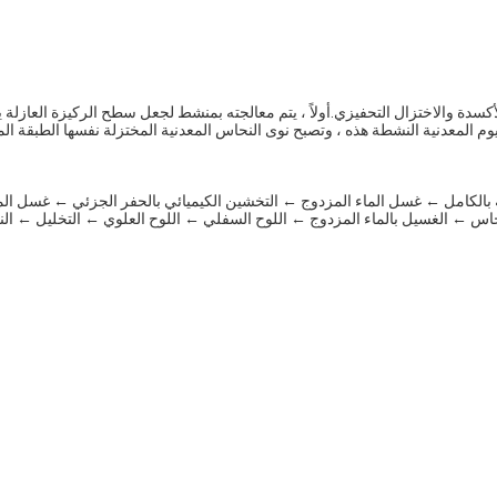
 الكهربائي أيضًا بالغرق أو المسامية (PTH) ، وهو تفاعل الأكسدة والاختزال التحفيزي.أولاً ، يتم معالجته ب
اديوم المعدنية النشطة هذه ، وتصبح نوى النحاس المعدنية المختزلة نفسها الطبقة 
بالكامل ← غسل الماء المزدوج ← التخشين الكيميائي بالحفر الجزئي ← غسل الم
حاس ← الغسيل بالماء المزدوج ← اللوح السفلي ← اللوح العلوي ← التخليل ← ا