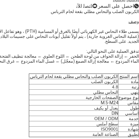
button
button
احصل على السعر
ﺎﺘﺼﻟ ﺍﻶﻧ
الكربون الصلب والنحاس مطلي بقعة لحام الترباس.
وصف
يسمى طلاء النحاس غير
(عملية النحاس الغروية جارية) ، يتم أولاً تقليل أيونات النحاس على جسيمات البل
الجديد. على السطح.
تدفق العملية على النحو التالي:
الحفر ← إزالة الحواف من لوحة الطحن ← اللوح العلوي ← معالجة تنظيف الفتحة 
الماء المزدوج ← معالجة إزالة الصمغ (معجّل) ← غسل الماء المزدوج ← غرق الن
اسم المنتج
الكربون الصلب والنحاس مطلي بقعة لحام الترباس.
مادة
الكربون الصلب
رتبة
4.8
ينهي
النحاس مطلي
نوع موضوع
الصفحات الخارجية
مقاس
M.5-M24
طول
يعدل أو يكيف
اساسي
DIN
خدمة
OEM / ODM
ميزة
سطح أملس
شهادة
ISO9001
تطبيق
الصناعة العامة