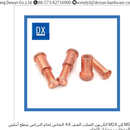
86-573-82716900
wendyl@dexun-hardware.cn
ing Dexun Co.,Ltd.
M5 إلى M24 الكربون الصلب الصف 4.8 النحاس لحام الترباس سطح أملس
المنتجات
-
مشابك اللحام