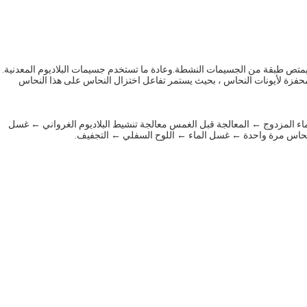
منشط لجعل سطح الركيزة العازلة يمتص طبقة من الجسيمات النشطة.وعادة ما تستخدم جسيمات البلاديوم المعدنية.
المحفزة لأيونات النحاس ، بحيث يستمر تفاعل اختزال النحاس على هذا النحاس
اء المزدوج ← المعالجة قبل الغمس معالجة تنشيط البلاديوم الغرواني ← غسل
لنحاس مرة واحدة ← غسل الماء ← اللوح السفلي ← التجفيف.