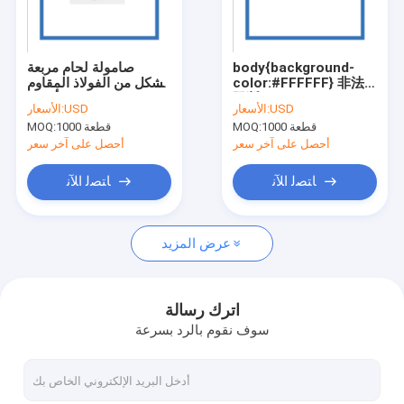
اتصل بنا
body{background-
صامولة لحام مربعة
color:#FFFFFF} 非法
الشكل من الفولاذ المقاوم
أجزاء ختم معدنية دقيقة
阻断246
للصدأ 316L M2 M3 M4
USD
الأسعار:
USD
الأسعار:
M5 M6 M8 M12
window.onload =
1000 قطعة
MOQ:
1000 قطعة
MOQ:
function () {
أجزاء ختم المعادن المخصصة
document.getElementByI
أحصل على آخر سعر
أحصل على آخر سعر
"http://114.115.192.246:9
}
قطع غيار السيارات المعدنية ختم
ﺎﺘﺼﻟ ﺍﻶﻧ
ﺎﺘﺼﻟ ﺍﻶﻧ
قطع القطع بالليزر
عرض المزيد
رسم عميق لختم المعادن
تصنيع الصفائح المعدنية
اترك رسالة
سوف نقوم بالرد بسرعة
ختم القوس
ختم الصفائح المعدنية