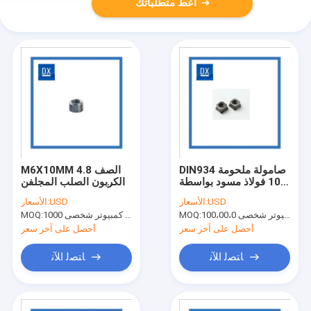
أعط متطلباتك
DIN934 صامولة ملحومة
M6X10MM الصف 4.8
10.9 فولاذ مسود بواسطة
الكربون الصلب المجلفن
المعالجة الحرارية M8 -
جولة الإناث لحام الجوز
USD
الأسعار:
USD
الأسعار:
M24
100،00،0 جهاز كمبيوتر شخصى
MOQ:
جهاز كمبيوتر شخصى 1000
MOQ:
أحصل على آخر سعر
أحصل على آخر سعر
ﺎﺘﺼﻟ ﺍﻶﻧ
ﺎﺘﺼﻟ ﺍﻶﻧ