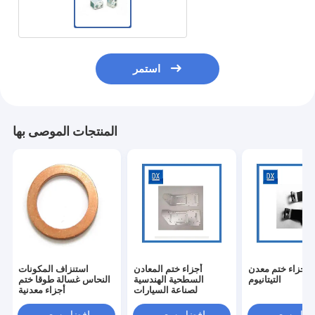
استمر
المنتجات الموصى بها
 أجزاء ختم معدن
أجزاء ختم المعادن
استنزاف المكونات
التيتانيوم
السطحية الهندسية
النحاس غسالة طوقا ختم
لصناعة السيارات
أجزاء معدنية