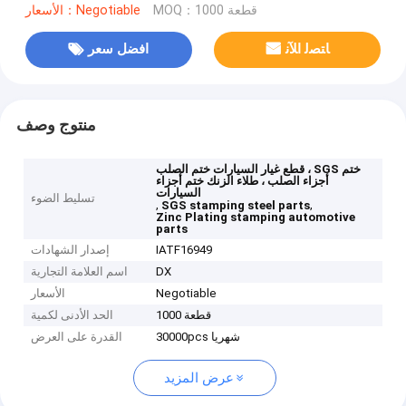
MOQ：1000 قطعة
الأسعار：Negotiable
ﺎﺘﺼﻟ ﺍﻶﻧ
افضل سعر
منتوج وصف
قطع غيار السيارات ختم الصلب ، SGS ختم
أجزاء الصلب ، طلاء الزنك ختم أجزاء
السيارات
تسليط الضوء
,
,
SGS stamping steel parts
Zinc Plating stamping automotive
parts
IATF16949
إصدار الشهادات
DX
اسم العلامة التجارية
Negotiable
الأسعار
1000 قطعة
الحد الأدنى لكمية
30000pcs شهريا
القدرة على العرض
عرض المزيد