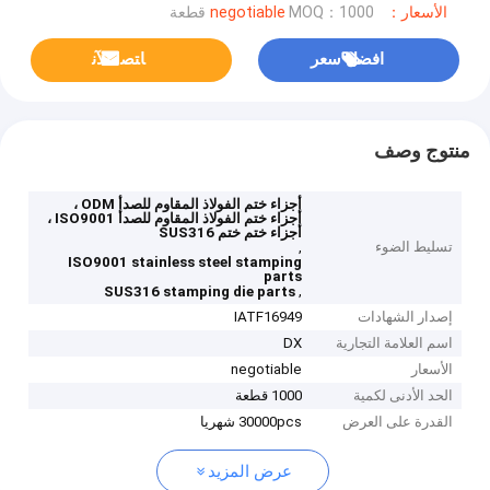
الأسعار：negotiable
MOQ：1000 قطعة
افضل سعر
ﺎﺘﺼﻟ ﺍﻶﻧ
منتوج وصف
أجزاء ختم الفولاذ المقاوم للصدأ ODM ،
أجزاء ختم الفولاذ المقاوم للصدأ ISO9001 ،
أجزاء ختم ختم SUS316
تسليط الضوء
,
ISO9001 stainless steel stamping
parts
,
SUS316 stamping die parts
إصدار الشهادات
IATF16949
اسم العلامة التجارية
DX
الأسعار
negotiable
الحد الأدنى لكمية
1000 قطعة
القدرة على العرض
30000pcs شهريا
عرض المزيد