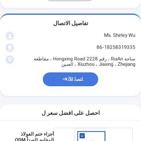
تفاصيل الاتصال
Ms. Shirley Wu
86-18258319335
ساحة RuiAn ، رقم 2228 Hongxing Road ، مقاطعة
Xiuzhou ، Jiaxing ، Zhejiang ، الصين
ﺎﺘﺼﻟ ﺍﻶﻧ
احصل على افضل سعر ل
أجزاء ختم الفولاذ
المقاوم للصدأ ODM