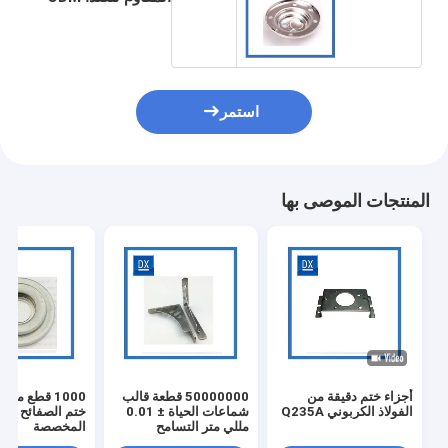
استمر
المنتجات الموصى بها
أجزاء ختم دقيقة من
50000000 قطعة قالب
1000 قطع مو
الفولاذ الكربوني Q235A
شماعات الحياة ± 0.01
ختم الصفائح المع
مللي متر التسامح
المخصصة