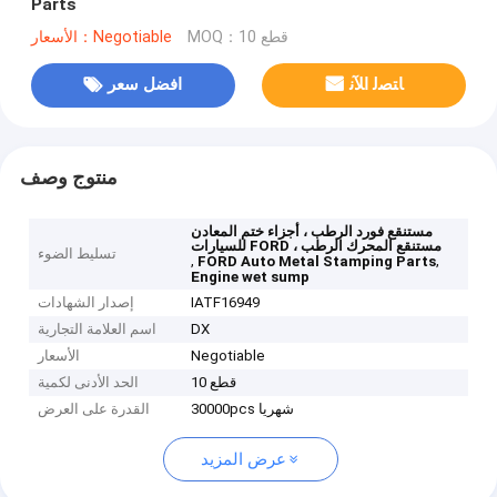
Parts
MOQ：10 قطع
الأسعار：Negotiable
ﺎﺘﺼﻟ ﺍﻶﻧ
افضل سعر
منتوج وصف
مستنقع فورد الرطب ، أجزاء ختم المعادن
للسيارات FORD ، مستنقع المحرك الرطب
تسليط الضوء
,
,
FORD Auto Metal Stamping Parts
Engine wet sump
IATF16949
إصدار الشهادات
DX
اسم العلامة التجارية
Negotiable
الأسعار
10 قطع
الحد الأدنى لكمية
30000pcs شهريا
القدرة على العرض
عرض المزيد