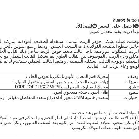
button
button
احصل على السعر
ﺎﺘﺼﻟ ﺍﻶﻧ
وعاء زيت بختم معدني عميق
وصفت عملية تشكيل حوض الزيت الممتد ، استخدام الصفيحة الفولاذية المركبة المث
جانبي سطح الصفيحة الفولاذية ذات السحب العميق ، وسط راتينج الموثق بالحرا
الزيت المطلوب ؛تم وصفه داخل قالب ضغط حوض الزيت بما في ذلك القالب العلوي
مغلق وعاء الزيت ، الموصوف بين القالب العلوي يتم تشكيل القالب السفلي مع ت
السفلية ، ولوحة القالب السفلية السفلية ، ومقعد القالب السفلي يستخدم لدعم لوح
لوضع وعاء الزيت على القالب.
وصف
محرك ختم المعدن الأوتوماتيكي بالحوض الجاف
مميزات
زيادة تزييت المحرك ، وتحسين استقرار تشغيل السيارة
تطبيق
محرك السيارة ، المحرك ، FORD FORD BC3Z6695B
سطح
طلاء أسود ، طلاء مسحوق أسود
اختبارات
منصة رخامية CMM مجهر أداة ذراع متعدد المفاصل مقياس ارتفاع تلقائي مقياس الارتفاع اليدوي
المواد المختلفة لها خصائص شد مختلفة.
1) حد الاستطالة ، أي نسبة القطر الفارغ إلى قطر الختم.يتم التحكم في مواد الفولاذ المقاوم للصدأ من 2.1 إلى 2.2 ويتم التحكم في الفولاذ الكربوني من 2.15 إلى 2.5.
2) يمكن سحب الفولاذ المقاوم للصدأ مرة ثانية بعد السحب العميق ، ولكن على عكس
إلى ضعف قوة معدات الفولاذ الكربوني.