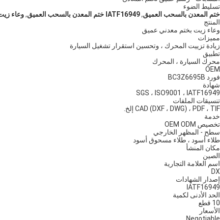
تسليط الضوء
ختم المعدن بالسحب العميق
,
IATF16949 ختم المعدن بالسحب العميق
,
وعاء زيت
المنتج
وعاء زيت بختم معدني عميق
مميزات
زيادة تزييت المحرك ، وتحسين استقرار تشغيل السيارة
تطبيق
محرك السيارة ، المحرك
OEM
فورد BC3Z6695B
شهادة
SGS ، ISO9001 ، IATF16949
تنسيقات الملفات
CAD (DXF ، DWG) ، PDF ، TIF إلخ.
خدمة
تخصيص OEM ODM
سطح - المظهر الخارجي
طلاء أسود ، طلاء مسحوق أسود
مكان المنشأ
الصين
اسم العلامة التجارية
DX
إصدار الشهادات
IATF16949
الحد الأدنى لكمية
10 قطع
الأسعار
Negotiable