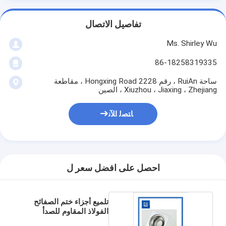
تفاصيل الاتصال
Ms. Shirley Wu
86-18258319335
ساحة RuiAn ، رقم 2228 Hongxing Road ، مقاطعة
Xiuzhou ، Jiaxing ، Zhejiang ، الصين
ﺎﺘﺼﻟ ﺍﻶﻧ
احصل على افضل سعر ل
تلميع أجزاء ختم الصفائح
الفولاذ المقاوم للصدأ
المعدنية