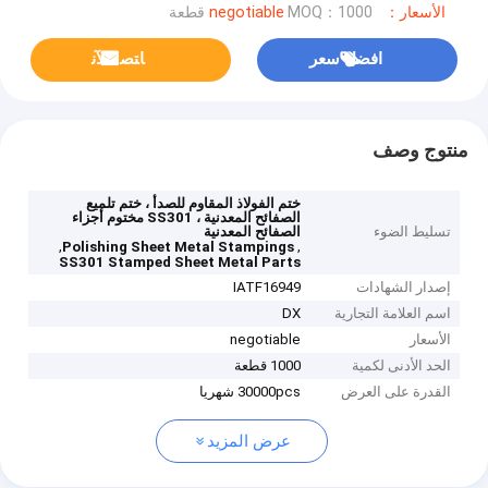
الأسعار：negotiable
MOQ：1000 قطعة
افضل سعر
ﺎﺘﺼﻟ ﺍﻶﻧ
منتوج وصف
ختم الفولاذ المقاوم للصدأ ، ختم تلميع
الصفائح المعدنية ، SS301 مختوم أجزاء
تسليط الضوء
الصفائح المعدنية
,
,
Polishing Sheet Metal Stampings
SS301 Stamped Sheet Metal Parts
إصدار الشهادات
IATF16949
اسم العلامة التجارية
DX
الأسعار
negotiable
الحد الأدنى لكمية
1000 قطعة
القدرة على العرض
30000pcs شهريا
عرض المزيد