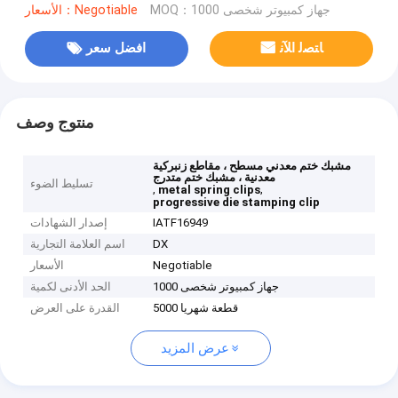
MOQ：جهاز كمبيوتر شخصى 1000
الأسعار：Negotiable
ﺎﺘﺼﻟ ﺍﻶﻧ
افضل سعر
منتوج وصف
مشبك ختم معدني مسطح ، مقاطع زنبركية
معدنية ، مشبك ختم متدرج
تسليط الضوء
,
,
metal spring clips
progressive die stamping clip
IATF16949
إصدار الشهادات
DX
اسم العلامة التجارية
Negotiable
الأسعار
جهاز كمبيوتر شخصى 1000
الحد الأدنى لكمية
5000 قطعة شهريا
القدرة على العرض
عرض المزيد