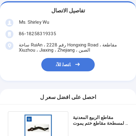
تفاصيل الاتصال
Ms. Shirley Wu
86-18258319335
ساحة RuiAn ، رقم 2228 Hongxing Road ، مقاطعة
Xiuzhou ، Jiaxing ، Zhejiang ، الصين
ﺎﺘﺼﻟ ﺍﻶﻧ
احصل على افضل سعر ل
مقاطع الربيع المعدنية
المسطحة مقاطع ختم يموت
التدريجي