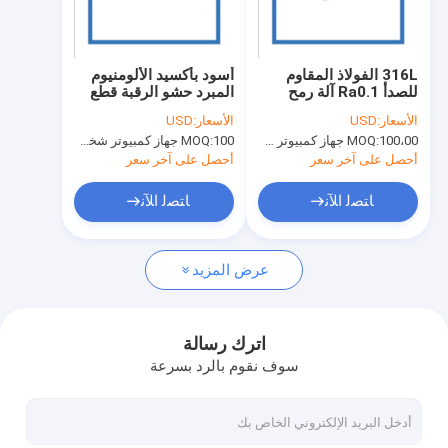
معلومات عنا
جولة في المعمل
316L الفولاذ المقاوم
أسود بأكسيد الألومنيوم
للصدأ Ra0.1 آلة رمح
المبرد حشو الرقبة قطع
رقابة جودة
السيارات
غيار محرك شيفروليه
الأسعار:
USD
الأسعار:
USD
100،00 جهاز كمبيوتر شخصى
MOQ:
100 جهاز كمبيوتر شخصى
MOQ:
اطلب اقتباس
أحصل على آخر سعر
أحصل على آخر سعر
ﺎﺘﺼﻟ ﺍﻶﻧ
ﺎﺘﺼﻟ ﺍﻶﻧ
أجزاء ختم معدنية دقيقة
عرض المزيد
أجزاء ختم المعادن المخصصة
قطع غيار السيارات المعدنية ختم
اترك رسالة
سوف نقوم بالرد بسرعة
قطع القطع بالليزر
رسم عميق لختم المعادن