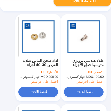
أعط متطلباتك
طلاء هندسي برونزي
أداة طحن الماس صلابة
متوسط ​​قطع الأجزاء
القرص 30-40 أجزاء
المشكّلة برأس دائري
روكويل تشكيله.
الأسعار:
USD
الأسعار:
USD
100،00 جهاز كمبيوتر شخصى
MOQ:
200.00 جهاز كمبيوتر شخصى
MOQ:
أحصل على آخر سعر
أحصل على آخر سعر
ﺎﺘﺼﻟ ﺍﻶﻧ
ﺎﺘﺼﻟ ﺍﻶﻧ