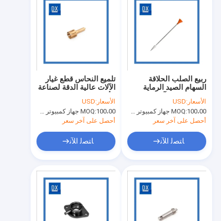
ربيع الصلب الحلاقة
تلميع النحاس قطع غيار
السهام الصيد الرماية
الآلات عالية الدقة لصناعة
واسعة رئيس آلة
الأجهزة الكهربائية
الأسعار:
USD
الأسعار:
USD
الملحقات
100،00 جهاز كمبيوتر شخصى
MOQ:
100،00 جهاز كمبيوتر شخصى
MOQ:
أحصل على آخر سعر
أحصل على آخر سعر
ﺎﺘﺼﻟ ﺍﻶﻧ
ﺎﺘﺼﻟ ﺍﻶﻧ
منزل
منتجات
أشرطة فيديو