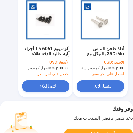
أداة طحن الماس
ألومنيوم 6061 T6 أجزاء
35CrMo بالنيكل مع
آلية عالية الدقة طلاء
القصدير و CBN
أسود لحماية البيئة
الأسعار:
USD
الأسعار:
USD
100 جهاز كمبيوتر شخصى
MOQ:
100،00 جهاز كمبيوتر شخصى
MOQ:
أحصل على آخر سعر
أحصل على آخر سعر
ﺎﺘﺼﻟ ﺍﻶﻧ
ﺎﺘﺼﻟ ﺍﻶﻧ
وفر وقتك
دعنا نتصل بأفضل المنتجات معك.