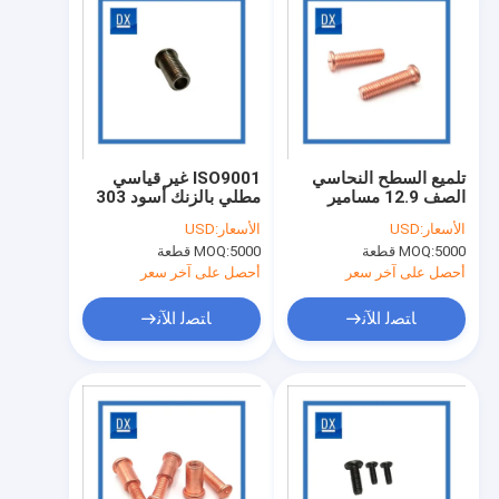
تلميع السطح النحاسي
ISO9001 غير قياسي
الصف 12.9 مسامير
مطلي بالزنك أسود 303
اللحام البقعة
مسامير اللحام SS
الأسعار:
USD
الأسعار:
USD
5000 قطعة
MOQ:
5000 قطعة
MOQ:
أحصل على آخر سعر
أحصل على آخر سعر
ﺎﺘﺼﻟ ﺍﻶﻧ
ﺎﺘﺼﻟ ﺍﻶﻧ
منزل
منتجات
أشرطة فيديو