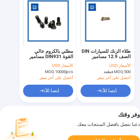
طلاء الزنك للسيارات DIN
مطلي بالكروم عالي
الصف 12.9 مسامير
القوة DIN931 مسامير
اللحام الملولبة
اللحام الخارجية سداسية
الأسعار:
USD
الأسعار:
USD
الدرجة 8.8
500 قطعة
MOQ:
10000pcs
MOQ:
أحصل على آخر سعر
أحصل على آخر سعر
ﺎﺘﺼﻟ ﺍﻶﻧ
ﺎﺘﺼﻟ ﺍﻶﻧ
وفر وقتك
دعنا نتصل بأفضل المنتجات معك.