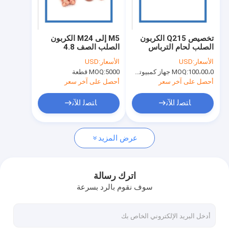
معلومات عنا
جولة في المعمل
تخصيص Q215 الكربون
M5 إلى M24 الكربون
الصلب لحام الترباس
الصلب الصف 4.8
رقابة جودة
الغراء المقاومة للعمارة
النحاس لحام الترباس
الأسعار:
USD
الأسعار:
USD
سطح أملس
100،00،0 جهاز كمبيوتر شخصى
MOQ:
5000 قطعة
MOQ:
اطلب اقتباس
أحصل على آخر سعر
أحصل على آخر سعر
ﺎﺘﺼﻟ ﺍﻶﻧ
ﺎﺘﺼﻟ ﺍﻶﻧ
أجزاء ختم معدنية دقيقة
عرض المزيد
أجزاء ختم المعادن المخصصة
قطع غيار السيارات المعدنية ختم
اترك رسالة
سوف نقوم بالرد بسرعة
قطع القطع بالليزر
رسم عميق لختم المعادن