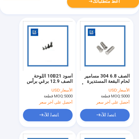
أعط متطلباتك
الصف 6.8 304 مسامير
أسود 10B21 اللوحة
لحام البقعة المستديرة
الصف 12.9 برغي برأس
من الفولاذ المقاوم للصدأ
مسطح
الأسعار:
USD
الأسعار:
USD
5000 قطعة
MOQ:
5000 قطعة
MOQ:
أحصل على آخر سعر
أحصل على آخر سعر
ﺎﺘﺼﻟ ﺍﻶﻧ
ﺎﺘﺼﻟ ﺍﻶﻧ