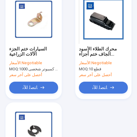
محرك الطلاء الأسود
السيارات ختم الجزء
الجاف ختم أجزاء
الآلات الزراعية
السيارات المعدنية
Negotiable
الأسعار:
Negotiable
الأسعار:
10 قطع
MOQ:
جهاز كمبيوتر شخصى 1000
MOQ:
أحصل على آخر سعر
أحصل على آخر سعر
ﺎﺘﺼﻟ ﺍﻶﻧ
ﺎﺘﺼﻟ ﺍﻶﻧ
منزل
المنتجات
حول بنا