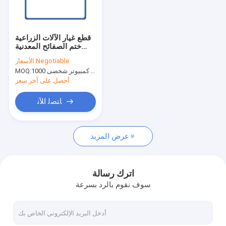
اتصل بنا
قطع غيار الآلات الزراعية
ختم الصفائح المعدنية
أجزاء ختم معدنية دقيقة
الانحناء
Negotiable
الأسعار:
جهاز كمبيوتر شخصى 1000
MOQ:
أجزاء ختم المعادن المخصصة
أحصل على آخر سعر
قطع غيار السيارات المعدنية ختم
ﺎﺘﺼﻟ ﺍﻶﻧ
قطع القطع بالليزر
عرض المزيد
رسم عميق لختم المعادن
تصنيع الصفائح المعدنية
اترك رسالة
سوف نقوم بالرد بسرعة
ختم القوس
ختم الصفائح المعدنية